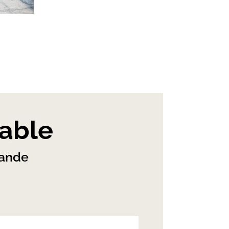
table
mande