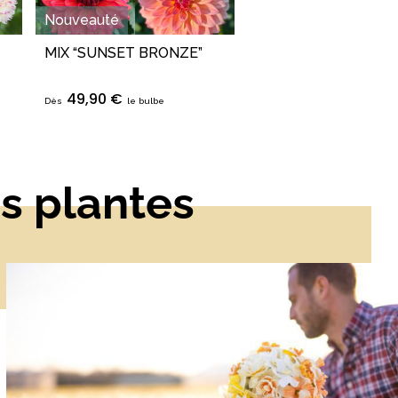
Nouveauté
MIX “SUNSET BRONZE”
49,90 €
Dès
le bulbe
s plantes