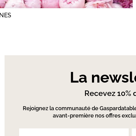
INES
La newsl
Recevez 10% d
Rejoignez la communauté de Gaspardatable
avant-première nos offres exclus