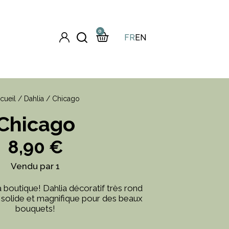
0
FR
EN
cueil
/
Dahlia
/ Chicago
Chicago
8,90
€
Vendu par 1
boutique! Dahlia décoratif très rond
 solide et magnifique pour des beaux
bouquets!