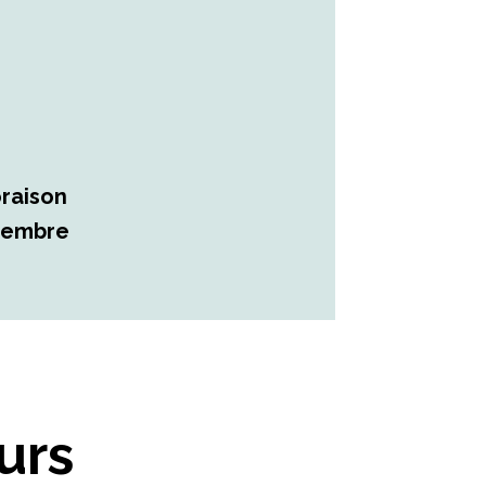
oraison
ovembre
urs