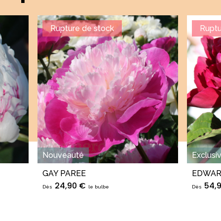
Rupture de stock
Ruptu
Nouveauté
Exclusiv
GAY PAREE
EDWARD
24,90 €
54,
Dès
le bulbe
Dès