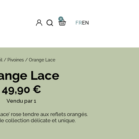
0
FR
EN
il
/
Pivoines
/ Orange Lace
ange Lace
49,90
€
Vendu par 1
ce’ rose tendre aux reflets orangés.
e collection délicate et unique.