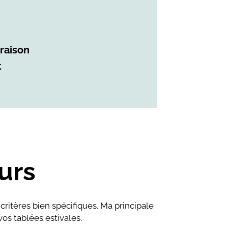
oraison
t
urs
 critères bien spécifiques. Ma principale
os tablées estivales.