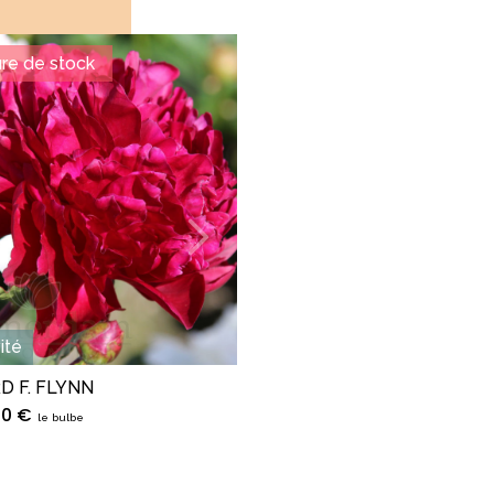
re de stock
ité
 F. FLYNN
90 €
le bulbe