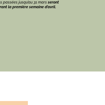
 passées jusqu’au 31 mars
seront
ant la première semaine d’avril.