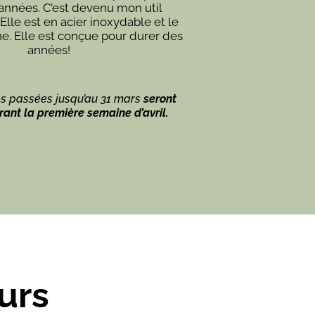
années. C’est devenu mon util
Elle est en acier inoxydable et le
e. Elle est conçue pour durer des
années!
 passées jusqu’au 31 mars
seront
ant la première semaine d’avril.
urs