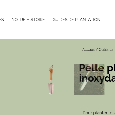
ES
NOTRE HISTOIRE
GUIDES DE PLANTATION
Accueil
/
Outils Jar
Pelle p
inoxyda
Pour planter les 