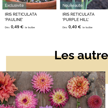
Exclusivité
Nouveauté
IRIS RETICULATA
IRIS RETICULATA
‘PAULINE’
‘PURPLE HILL’
0,49 €
0,40 €
Dès
le bulbe
Dès
le bulbe
Les autre