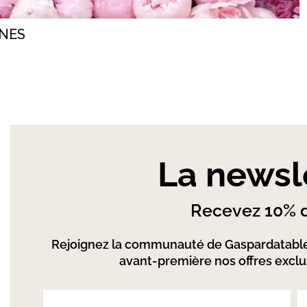
INES
La newsl
Recevez 10% d
Rejoignez la communauté de Gaspardatable
avant-première nos offres exclus