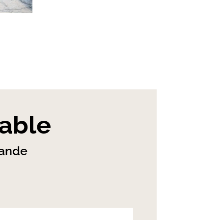
table
mande