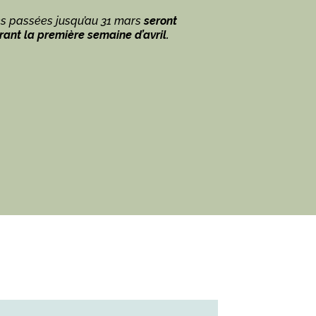
 passées jusqu’au 31 mars
seront
ant la première semaine d’avril.