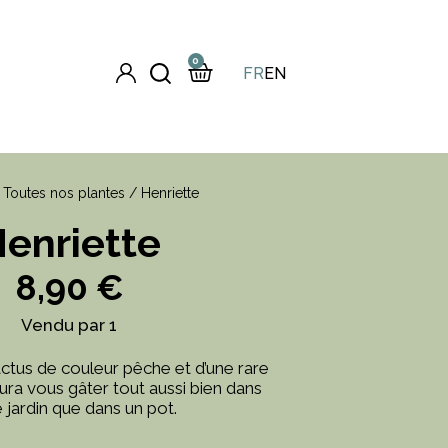
0
FR
EN
/
Toutes nos plantes
/ Henriette
enriette
8,90
€
Vendu par 1
ctus de couleur pêche et d’une rare
aura vous gâter tout aussi bien dans
 jardin que dans un pot.